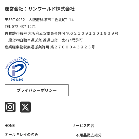
運営会社：サンワールド株式会社
〒597-0092 大阪府貝塚市二色北町1-14
TEL 072-437-1271
古物許可番号 大阪府公安委員会許可 第６２１０９１３０１９３９号
一般貨物自動車運送業 近運自貨 第474号許可
産業廃棄物収集運搬業許可 第２７０００４３９２３号
プライバシーポリシー
HOME
サービス内容
オールキレイの強み​
不用品撤去処分