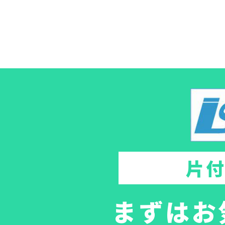
片
まずはお