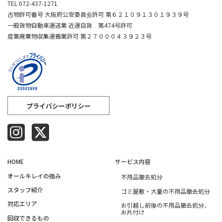
TEL 072-437-1271
古物許可番号 大阪府公安委員会許可 第６２１０９１３０１９３９号
一般貨物自動車運送業 近運自貨 第474号許可
産業廃棄物収集運搬業許可 第２７０００４３９２３号
プライバシーポリシー
HOME
サービス内容
オールキレイの強み​
不用品撤去処分
スタッフ紹介​
ゴミ屋敷・大量の不用品撤去処分
対応エリア​
お引越し前後の不用品撤去処分、
お片付け
回収できるもの​