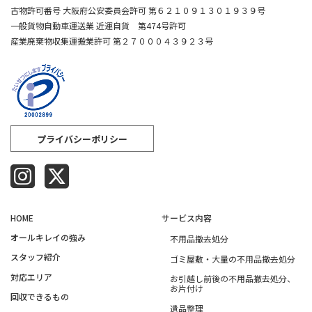
古物許可番号 大阪府公安委員会許可 第６２１０９１３０１９３９号
一般貨物自動車運送業 近運自貨 第474号許可
産業廃棄物収集運搬業許可 第２７０００４３９２３号
プライバシーポリシー
HOME
サービス内容
オールキレイの強み​
不用品撤去処分
スタッフ紹介​
ゴミ屋敷・大量の不用品撤去処分
対応エリア​
お引越し前後の不用品撤去処分、
お片付け
回収できるもの​
遺品整理