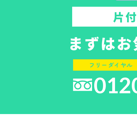
片
まずはお
フリーダイヤル【
012