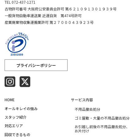
TEL 072-437-1271
古物許可番号 大阪府公安委員会許可 第６２１０９１３０１９３９号
一般貨物自動車運送業 近運自貨 第474号許可
産業廃棄物収集運搬業許可 第２７０００４３９２３号
プライバシーポリシー
HOME
サービス内容
オールキレイの強み​
不用品撤去処分
スタッフ紹介​
ゴミ屋敷・大量の不用品撤去処分
対応エリア​
お引越し前後の不用品撤去処分、
お片付け
回収できるもの​