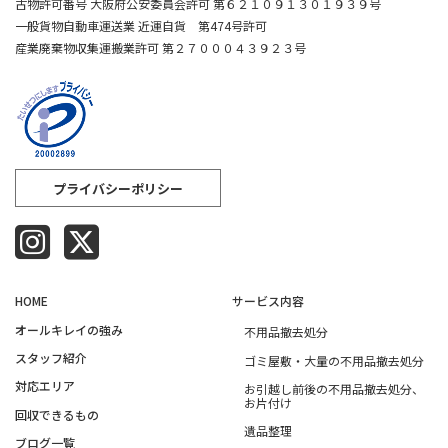
古物許可番号 大阪府公安委員会許可 第６２１０９１３０１９３９号
一般貨物自動車運送業 近運自貨 第474号許可
産業廃棄物収集運搬業許可 第２７０００４３９２３号
プライバシーポリシー
HOME
サービス内容
オールキレイの強み​
不用品撤去処分
スタッフ紹介​
ゴミ屋敷・大量の不用品撤去処分
対応エリア​
お引越し前後の不用品撤去処分、
お片付け
回収できるもの​
遺品整理
ブログ一覧​